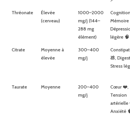
Thréonate
Élevée
1000–2000
Cognition
(cerveau)
mg/j (144–
Mémoire 
288 mg
Dépressi
élément)
légère 🧠
Citrate
Moyenne à
300–400
Constipat
élevée
mg/j
💩, Diges
Stress lé
Taurate
Moyenne
200–400
Cœur ❤️,
mg/j
Tension
artérielle 
Anxiété 