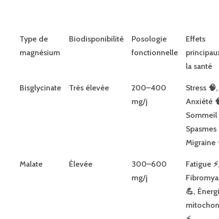
Type de
Biodisponibilité
Posologie
Effets
magnésium
fonctionnelle
principau
la santé
Bisglycinate
Très élevée
200–400
Stress 🧠,
mg/j
Anxiété 
Sommeil 
Spasmes 
Migraine 
Malate
Élevée
300–600
Fatigue ⚡️
mg/j
Fibromya
💪, Énerg
mitochon
⚡️